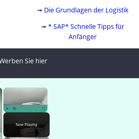
➟
Die Grundlagen der Logistik
➟
* SAP* Schnelle Tipps für
Anfänger
Werben Sie hier
×
×
Play
Unmute
Fullscreen
Now Playing