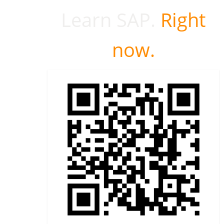
Learn SAP.
Right
now.