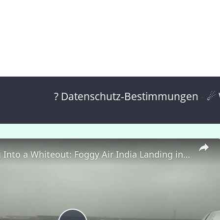
? Datenschutz-Bestimmungen
-
☄ 
Descending Into a Whiteout: Foggy Air India Landing in Smog-Choked Delhi ✈️🌫️