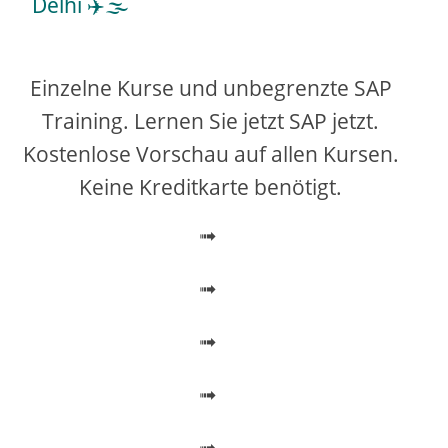
Delhi ✈️🌫️
y
V
Einzelne Kurse und unbegrenzte SAP
Training. Lernen Sie jetzt SAP jetzt.
i
Kostenlose Vorschau auf allen Kursen.
Keine Kreditkarte benötigt.
d
➟
e
➟
o
➟
➟
➟