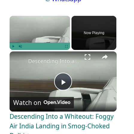
×
Now Playing
×
Play
Unmute
Fullscreen
Descending Into a Whiteout: Foggy Air India Landing in Smog-Choked Delhi ✈️🌫️
P
Watch on
l
Descending Into a Whiteout: Foggy
a
Air India Landing in Smog-Choked