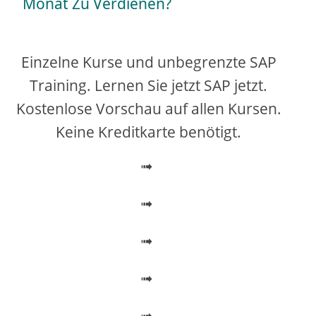
Monat Zu Verdienen?
y
V
Einzelne Kurse und unbegrenzte SAP
Training. Lernen Sie jetzt SAP jetzt.
i
Kostenlose Vorschau auf allen Kursen.
Keine Kreditkarte benötigt.
d
➟
e
➟
o
➟
➟
➟