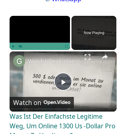
×
Now Playing
×
Play
Unmute
Fullscreen
Was Ist Der Einfachste Legitime Weg, Um Online 1300 Us -Dollar Pro Monat Zu Verdienen?
P
Watch on
l
Was Ist Der Einfachste Legitime
a
Weg, Um Online 1300 Us -Dollar Pro