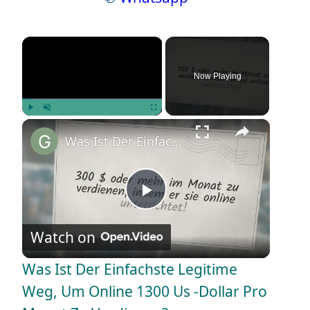
×
Now Playing
×
Play
Unmute
Fullscreen
Was Ist Der Einfachste Legitime Weg, Um Online 1300 Us -Dollar Pro Monat Zu Verdienen?
P
Watch on
l
Was Ist Der Einfachste Legitime
a
Weg, Um Online 1300 Us -Dollar Pro