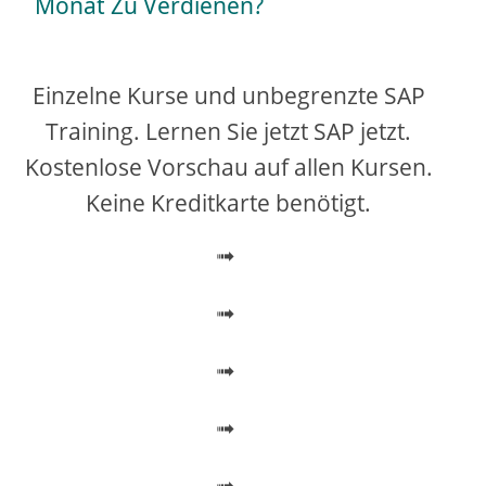
Monat Zu Verdienen?
y
V
Einzelne Kurse und unbegrenzte SAP
Training. Lernen Sie jetzt SAP jetzt.
i
Kostenlose Vorschau auf allen Kursen.
Keine Kreditkarte benötigt.
d
➟
e
➟
o
➟
➟
➟