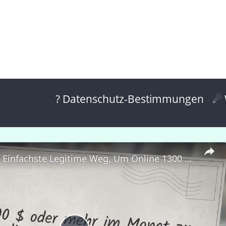
? Datenschutz-Bestimmungen
-
☄ 
Was Ist Der Einfachste Legitime Weg, Um Online 1300 Us -Dollar Pro Monat Zu Verdienen?