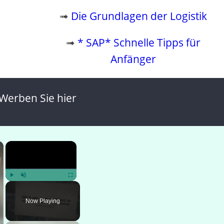
➟
Die Grundlagen der Logistik
➟
* SAP* Schnelle Tipps für
Anfänger
Werben Sie hier
×
×
Play
Unmute
Fullscreen
Now Playing