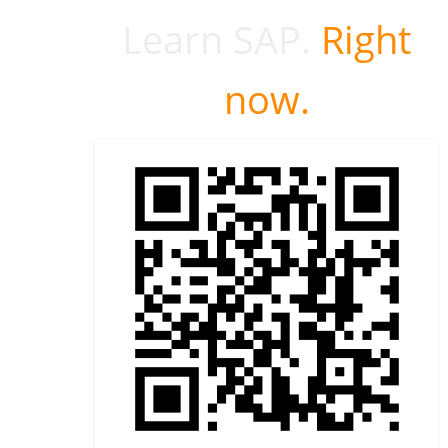
Learn SAP.
Right
now.