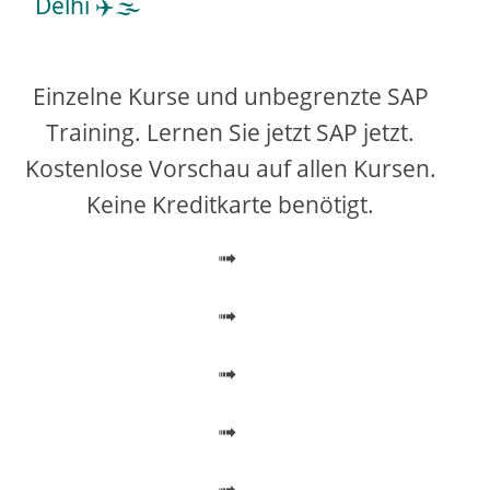
Delhi ✈️🌫️
y
V
Einzelne Kurse und unbegrenzte SAP
Training. Lernen Sie jetzt SAP jetzt.
i
Kostenlose Vorschau auf allen Kursen.
Keine Kreditkarte benötigt.
d
➟
e
➟
o
➟
➟
➟