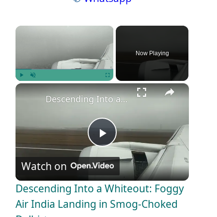
×
Now Playing
×
Play
Unmute
Fullscreen
Descending Into a Whiteout: Foggy Air India Landing in Smog-Choked Delhi ✈️🌫️
P
Watch on
l
Descending Into a Whiteout: Foggy
a
Air India Landing in Smog-Choked