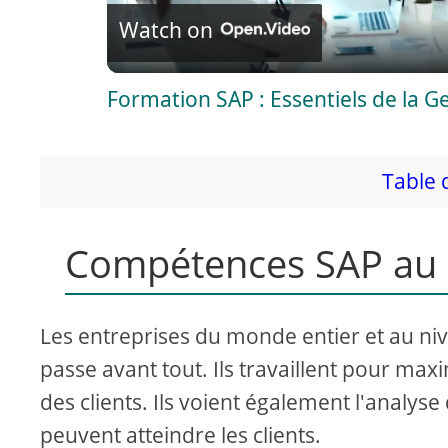
Watch on
a
Formation SAP : Essentiels de la 
y
V
Table 
i
Compétences SAP au s
d
Les entreprises du monde entier et au nivea
e
passe avant tout. Ils travaillent pour max
des clients. Ils voient également l'anal
o
peuvent atteindre les clients.