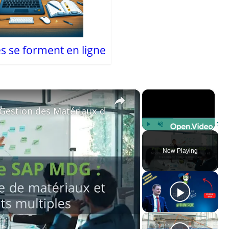
s se forment en ligne
×
×
a Gestion des Matériaux dans S/4HANA Partie 2
Play
Unmute
Fulls
Now Playing