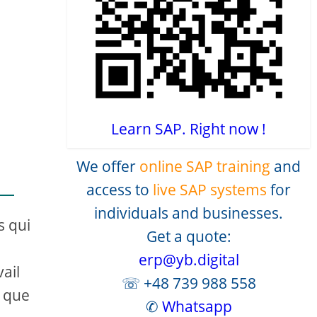
Learn SAP. Right now !
We offer
online SAP training
and
access to
live SAP systems
for
individuals and businesses.
s qui
Get a quote:
erp@yb.digital
ail
☏ +48 739 988 558
s que
✆
Whatsapp