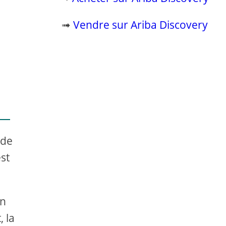
➟
Vendre sur Ariba Discovery
 de
st
on
, la