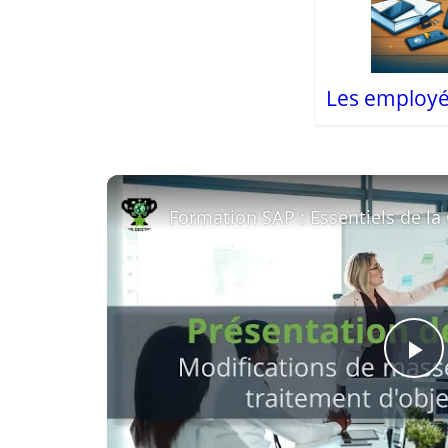
Les employé
Formation SAP : Essentiels de l
P
l