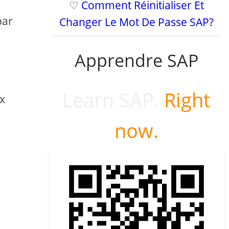
♡
Comment Réinitialiser Et
par
Changer Le Mot De Passe SAP?
Apprendre SAP
Learn SAP.
Right
ux
now.