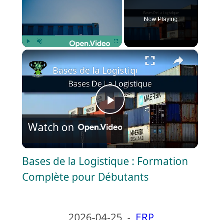
Now Playing
×
Play
Unmute
Fullscreen
Bases de la Logistique : Formation Com
P
Watch on
l
Bases de la Logistique : Formation
a
Complète pour Débutants
y
2026-04-25
-
ERP