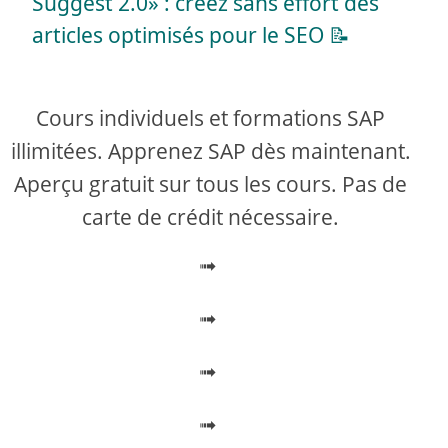
a
Suggest 2.0» : créez sans effort des
articles optimisés pour le SEO 📝
y
V
Cours individuels et formations SAP
illimitées. Apprenez SAP dès maintenant.
i
Aperçu gratuit sur tous les cours. Pas de
carte de crédit nécessaire.
d
➟
e
➟
o
➟
➟