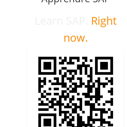
Learn SAP.
Right
now.