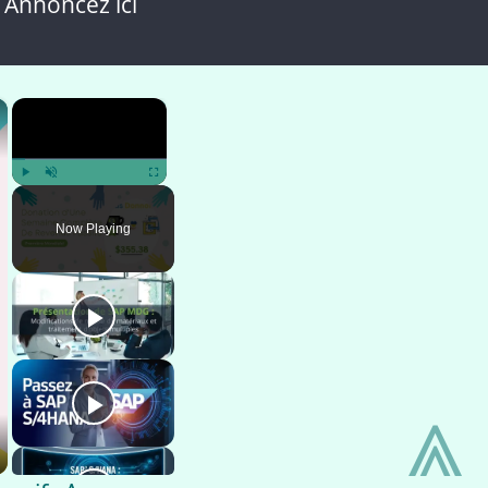
 Annoncez ici
×
×
Play
Unmute
Fullscreen
Now Playing
⩓