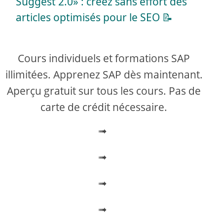
a
Suggest 2.0» : créez sans effort des
articles optimisés pour le SEO 📝
y
V
Cours individuels et formations SAP
illimitées. Apprenez SAP dès maintenant.
i
Aperçu gratuit sur tous les cours. Pas de
carte de crédit nécessaire.
d
➟
e
➟
o
➟
➟