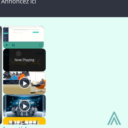
 Annoncez ici
×
×
Play
Unmute
Fullscreen
Now Playing
⩓