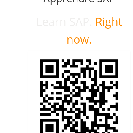
Learn SAP.
Right
now.