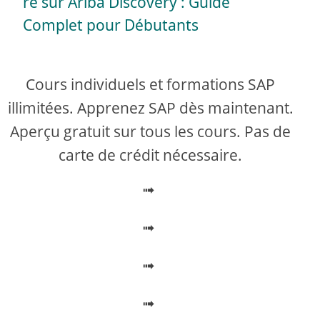
a
re sur Ariba Discovery : Guide
Complet pour Débutants
y
V
Cours individuels et formations SAP
illimitées. Apprenez SAP dès maintenant.
i
Aperçu gratuit sur tous les cours. Pas de
carte de crédit nécessaire.
d
➟
e
➟
o
➟
➟