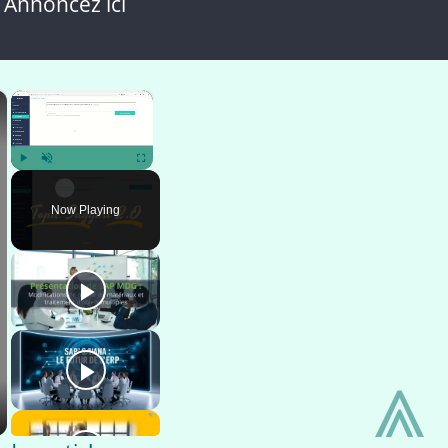
 Annoncez ici
×
×
Play
Unmute
Fullscreen
Now Playing
⩓