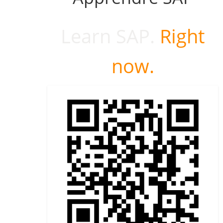
Learn SAP.
Right
now.