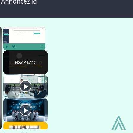
 Annoncez ici
×
×
Play
Unmute
Fullscreen
Now Playing
⩓