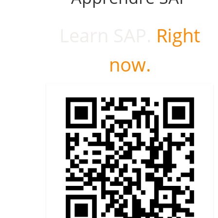
Learn SAP.
Right
now.