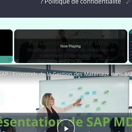
? Politique de confidentialité
-
☄
×
Now Playing
Fullscreen