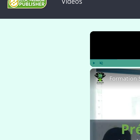
Videos
Play
Unmute