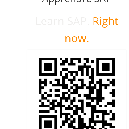
Learn SAP.
Right
now.