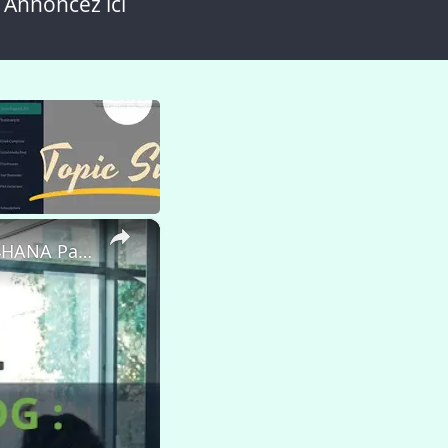
 Annoncez ici
×
Formation SAP : Essentiels de la Gestion des Matériaux dans S/4HANA Partie 2