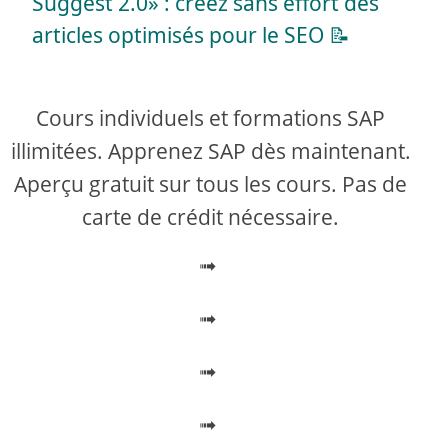
a
Suggest 2.0» : créez sans effort des
articles optimisés pour le SEO 📝
y
V
Cours individuels et formations SAP
illimitées. Apprenez SAP dès maintenant.
i
Aperçu gratuit sur tous les cours. Pas de
carte de crédit nécessaire.
d
➟
e
➟
o
➟
➟