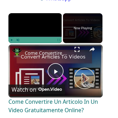
×
Now Playing
×
Play
Unmute
Fullscreen
Come Convertire Un Articolo In Un Video Gratuitamente Online?
P
Watch on
l
Come Convertire Un Articolo In Un
a
Video Gratuitamente Online?