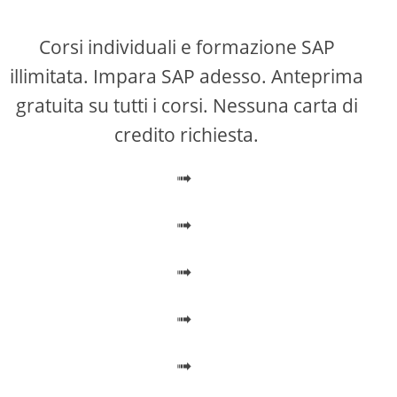
y
Corsi individuali e formazione SAP
V
illimitata. Impara SAP adesso. Anteprima
gratuita su tutti i corsi. Nessuna carta di
i
credito richiesta.
➟
d
➟
e
➟
o
➟
➟