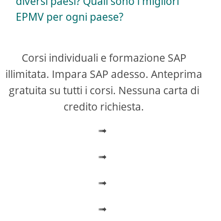
diversi paesi? Quali sono i migliori
y
EPMV per ogni paese?
V
Corsi individuali e formazione SAP
i
illimitata. Impara SAP adesso. Anteprima
gratuita su tutti i corsi. Nessuna carta di
d
credito richiesta.
➟
e
➟
o
➟
➟