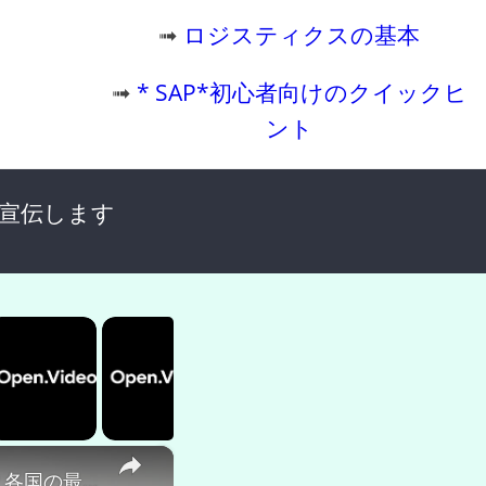
➟
ロジスティクスの基本
➟
* SAP*初心者向けのクイックヒ
ント
で宣伝します
×
地理化EPMV epmvがさまざまな国で異なるように見えるのですか？各国の最高のEPMVは何ですか？