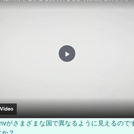
P
l
a
y
epmvがさまざまな国で異なるように見えるの
すか？