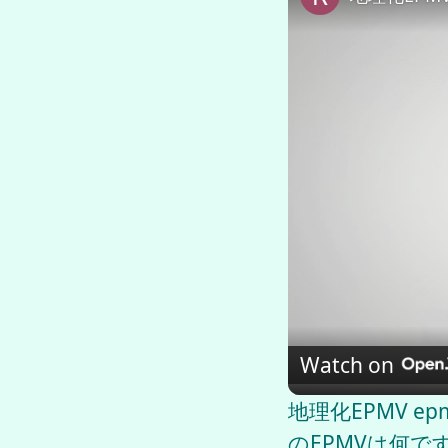
Watch on
地理化EPMV 
のEPMVは何で