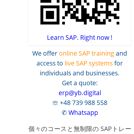
Learn SAP. Right now !
We offer
online SAP training
and
access to
live SAP systems
for
individuals and businesses.
Get a quote:
erp@yb.digital
☏ +48 739 988 558
✆
Whatsapp
個々のコースと無制限の SAPトレー