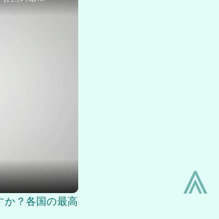
⩓
ですか？各国の最高