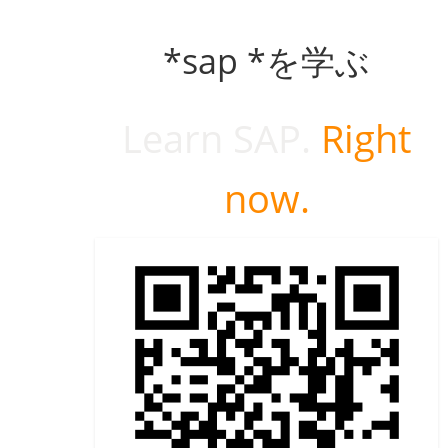
*sap *を学ぶ
Learn SAP.
Right
now.