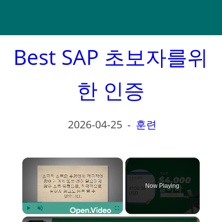
Best SAP 초보자를위
한 인증
2026-04-25
-
훈련
×
Now Playing
×
Play
Unmute
Fullscreen