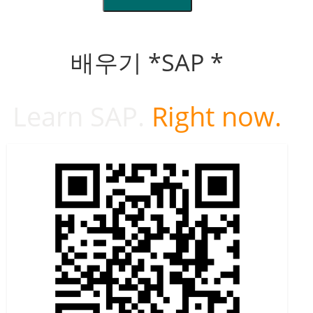
배우기 *SAP *
Learn SAP.
Right now.