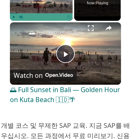
Now Playing
×
Play
Unmute
Fullscreen
🌅 Full Sunset in Bali — Golden Hour on Kuta Beach 🇮🇩🌴
P
Watch on
l
🌅 Full Sunset in Bali — Golden Hour
a
on Kuta Beach 🇮🇩🌴
y
개별 코스 및 무제한 SAP 교육. 지금 SAP를 배
V
우십시오. 모든 과정에서 무료 미리보기. 신용