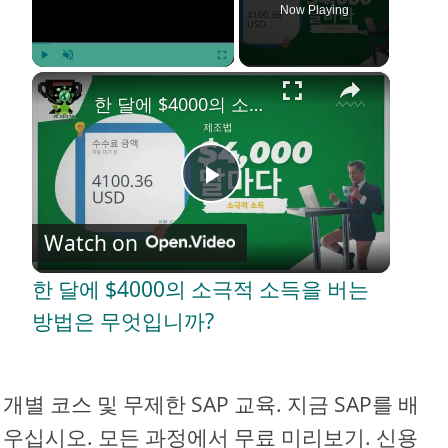
Now Playing
×
Play
Unmute
Fullscreen
한 달에 $4000의 소극적 소득을 버는 방법은 무엇입니까?
P
Watch on
l
한 달에 $4000의 소극적 소득을 버는
a
방법은 무엇입니까?
y
개별 코스 및 무제한 SAP 교육. 지금 SAP를 배
V
우십시오. 모든 과정에서 무료 미리보기. 신용