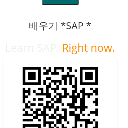
배우기 *SAP *
Learn SAP.
Right now.