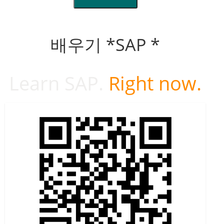
배우기 *SAP *
Learn SAP.
Right now.