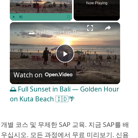
Now Playing
×
Play
Unmute
Fullscreen
🌅 Full Sunset in Bali — Golden Hour on Kuta Beach 🇮🇩🌴
P
Watch on
l
🌅 Full Sunset in Bali — Golden Hour
a
on Kuta Beach 🇮🇩🌴
y
개별 코스 및 무제한 SAP 교육. 지금 SAP를 배
V
우십시오. 모든 과정에서 무료 미리보기. 신용