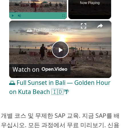
Now Playing
×
Play
Unmute
Fullscreen
🌅 Full Sunset in Bali — Golden Hour on Kuta Beach 🇮🇩🌴
P
Watch on
l
🌅 Full Sunset in Bali — Golden Hour
a
on Kuta Beach 🇮🇩🌴
y
개별 코스 및 무제한 SAP 교육. 지금 SAP를 배
V
우십시오. 모든 과정에서 무료 미리보기. 신용