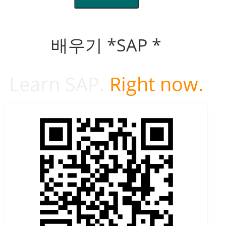
배우기 *SAP *
Learn SAP.
Right now.