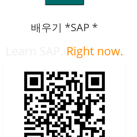
배우기 *SAP *
Learn SAP.
Right now.