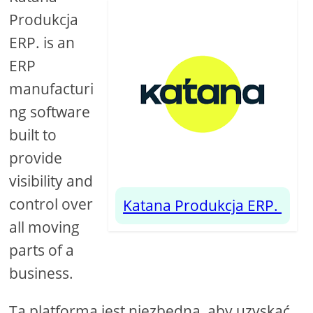
Produkcja
ERP. is an
ERP
manufacturi
ng software
built to
provide
visibility and
control over
Katana Produkcja ERP.
all moving
parts of a
business.
Ta platforma jest niezbędna, aby uzyskać