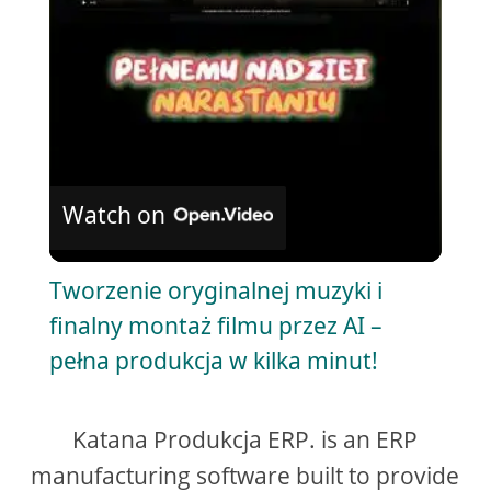
l
a
y
V
Watch on
i
Tworzenie oryginalnej muzyki i
finalny montaż filmu przez AI –
d
pełna produkcja w kilka minut!
e
Katana Produkcja ERP. is an ERP
o
manufacturing software built to provide