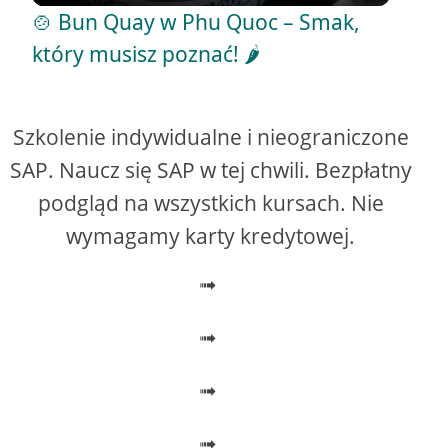
i
🍲 Bun Quay w Phu Quoc – Smak,
który musisz poznać! 🌶️
d
e
Szkolenie indywidualne i nieograniczone
SAP. Naucz się SAP w tej chwili. Bezpłatny
o
podgląd na wszystkich kursach. Nie
wymagamy karty kredytowej.
➟
➟
➟
➟