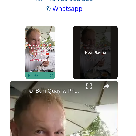
✆
Whatsapp
×
Now Playing
×
Play
Unmute
Fullscreen
🍲 Bun Quay w Phu Quoc – Smak, który musisz poznać! 🌶️