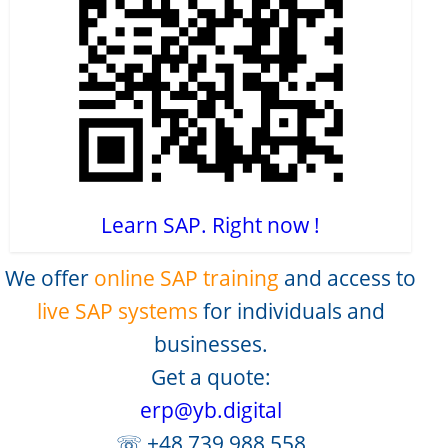
Learn SAP. Right now !
We offer
online SAP training
and access to
live SAP systems
for individuals and
businesses.
Get a quote:
erp@yb.digital
☏ +48 739 988 558