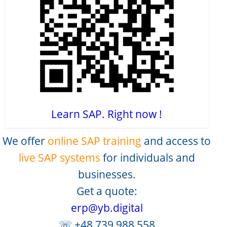
Learn SAP. Right now !
We offer
online SAP training
and access to
live SAP systems
for individuals and
businesses.
Get a quote:
erp@yb.digital
☏ +48 739 988 558