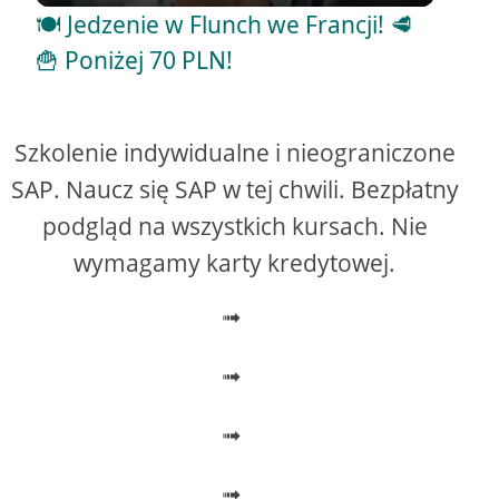
i
🍽️ Jedzenie w Flunch we Francji! 🥩
🍟 Poniżej 70 PLN!
d
e
Szkolenie indywidualne i nieograniczone
SAP. Naucz się SAP w tej chwili. Bezpłatny
o
podgląd na wszystkich kursach. Nie
wymagamy karty kredytowej.
➟
➟
➟
➟