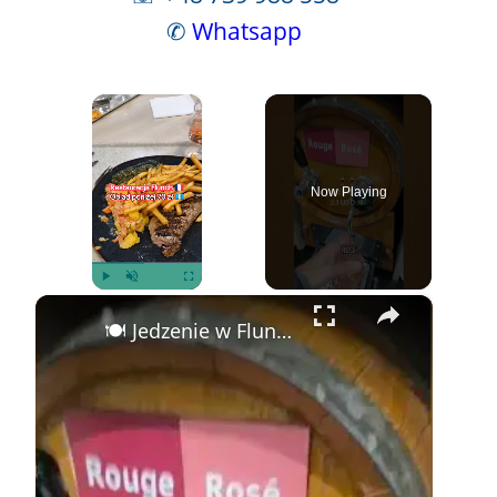
✆
Whatsapp
×
Now Playing
×
Play
Unmute
Fullscreen
🍽️ Jedzenie w Flunch we Francji! 🥩🍟 Poniżej 70 PLN!