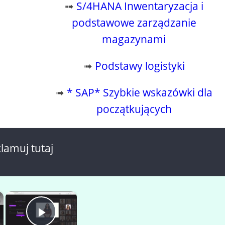
➟
S/4HANA Inwentaryzacja i
podstawowe zarządzanie
magazynami
➟
Podstawy logistyki
➟
* SAP* Szybkie wskazówki dla
początkujących
lamuj tutaj
×
×