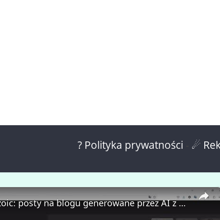
? Polityka prywatności
-
☄ Rek
Writio by Ezoic: posty na blogu generowane przez AI z konfigurowalnymi autorami