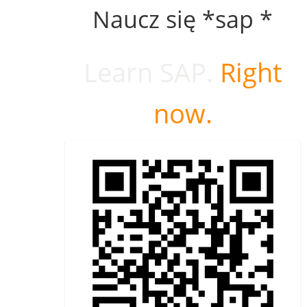
Naucz się *sap *
Learn SAP.
Right
now.