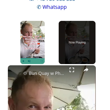
✆
Whatsapp
×
Now Playing
×
Play
Unmute
Fullscreen
🍲 Bun Quay w Phu Quoc – Smak, który musisz poznać! 🌶️