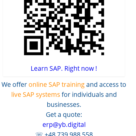
Learn SAP. Right now !
We offer
online SAP training
and access to
live SAP systems
for individuals and
businesses.
Get a quote:
erp@yb.digital
☏ +48 739 988 558