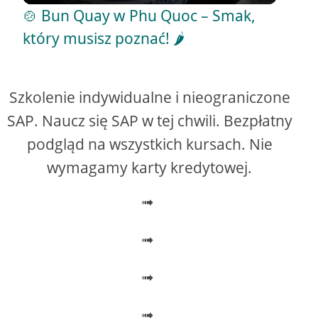
i
🍲 Bun Quay w Phu Quoc – Smak,
który musisz poznać! 🌶️
d
e
Szkolenie indywidualne i nieograniczone
SAP. Naucz się SAP w tej chwili. Bezpłatny
o
podgląd na wszystkich kursach. Nie
wymagamy karty kredytowej.
➟
➟
➟
➟