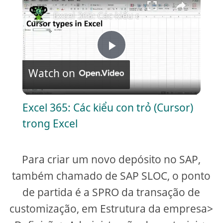
Excel 365: Các kiểu con trỏ (Cursor) tron
P
Watch on
l
Excel 365: Các kiểu con trỏ (Cursor)
a
trong Excel
y
Para criar um novo depósito no SAP,
V
também chamado de SAP SLOC, o ponto
de partida é a SPRO da transação de
i
customização, em Estrutura da empresa>