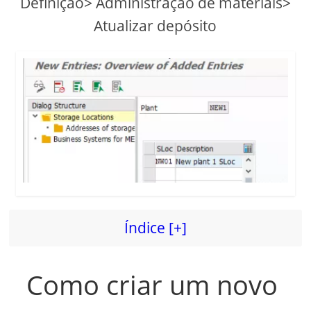
Definição> Administração de materiais>
d
Atualizar depósito
e
o
Índice [+]
Como criar um novo