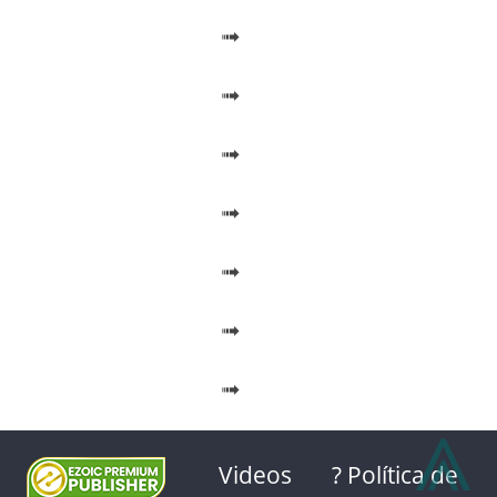
➟
➟
➟
➟
➟
➟
➟
⩓
Videos
? Política de