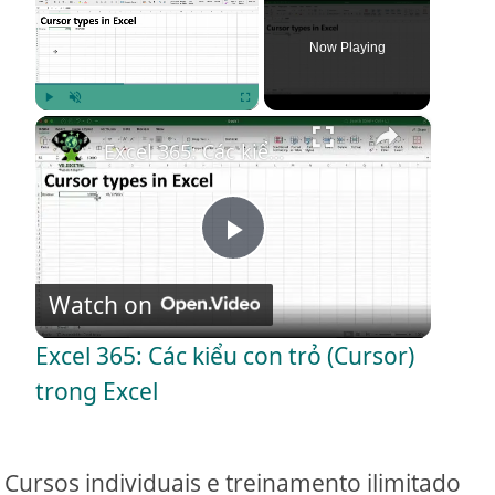
Now Playing
×
Play
Unmute
Fullscreen
Excel 365: Các kiểu con trỏ (Cursor) trong Excel
P
Watch on
l
Excel 365: Các kiểu con trỏ (Cursor)
a
trong Excel
y
Cursos individuais e treinamento ilimitado