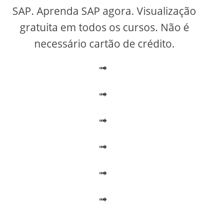
V
SAP. Aprenda SAP agora. Visualização
gratuita em todos os cursos. Não é
i
necessário cartão de crédito.
➟
d
➟
e
➟
o
➟
➟
➟