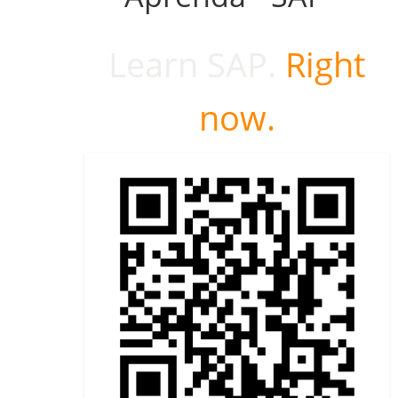
Learn SAP.
Right
now.