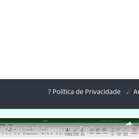
? Política de Privacidade
-
☄ A
Các kiểu con trỏ (Cursor) trong Excel