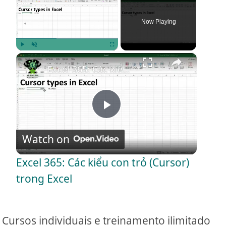
Now Playing
×
Play
Unmute
Fullscreen
Excel 365: Các kiểu con trỏ (Cursor) trong Excel
P
Watch on
l
Excel 365: Các kiểu con trỏ (Cursor)
a
trong Excel
y
Cursos individuais e treinamento ilimitado