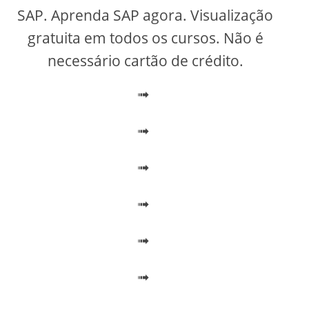
V
SAP. Aprenda SAP agora. Visualização
gratuita em todos os cursos. Não é
i
necessário cartão de crédito.
➟
d
➟
e
➟
o
➟
➟
➟