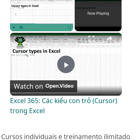
Now Playing
×
Play
Unmute
Fullscreen
Excel 365: Các kiểu con trỏ (Cursor) trong Excel
P
Watch on
l
Excel 365: Các kiểu con trỏ (Cursor)
a
trong Excel
y
Cursos individuais e treinamento ilimitado