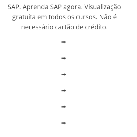
V
SAP. Aprenda SAP agora. Visualização
gratuita em todos os cursos. Não é
i
necessário cartão de crédito.
➟
d
➟
e
➟
o
➟
➟
➟