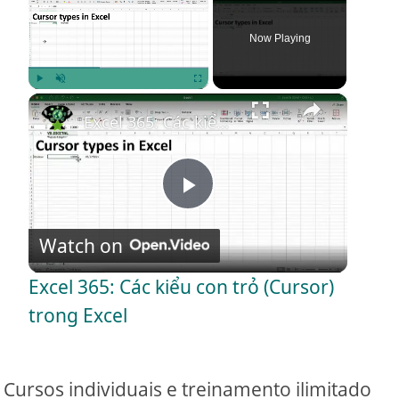
Now Playing
×
Play
Unmute
Fullscreen
Excel 365: Các kiểu con trỏ (Cursor) trong Excel
P
Watch on
l
Excel 365: Các kiểu con trỏ (Cursor)
a
trong Excel
y
Cursos individuais e treinamento ilimitado