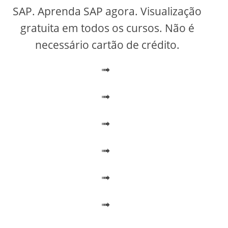
V
SAP. Aprenda SAP agora. Visualização
gratuita em todos os cursos. Não é
i
necessário cartão de crédito.
➟
d
➟
e
➟
o
➟
➟
➟