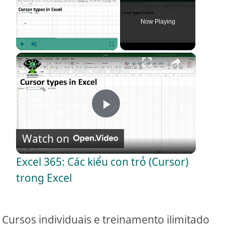
Now Playing
×
Play
Unmute
Fullscreen
Excel 365: Các kiểu con trỏ (Cursor) trong Excel
P
Watch on
l
Excel 365: Các kiểu con trỏ (Cursor)
a
trong Excel
y
Cursos individuais e treinamento ilimitado