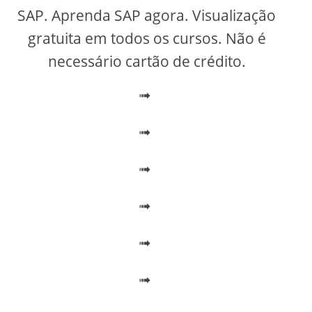
V
SAP. Aprenda SAP agora. Visualização
gratuita em todos os cursos. Não é
i
necessário cartão de crédito.
➟
d
➟
e
➟
o
➟
➟
➟