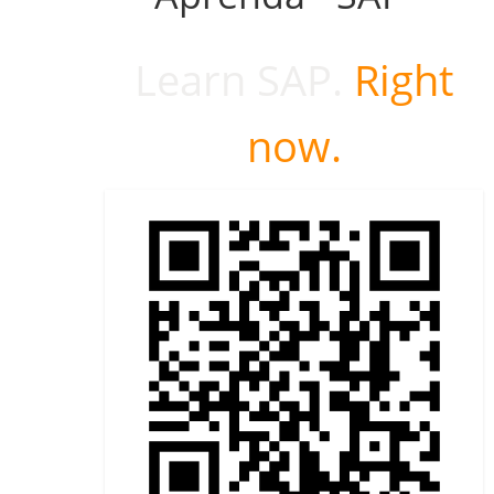
Learn SAP.
Right
now.