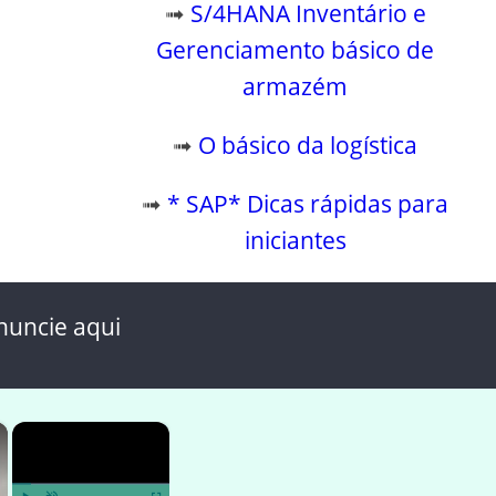
➟
S/4HANA Inventário e
Gerenciamento básico de
armazém
➟
O básico da logística
➟
* SAP* Dicas rápidas para
iniciantes
nuncie aqui
×
×