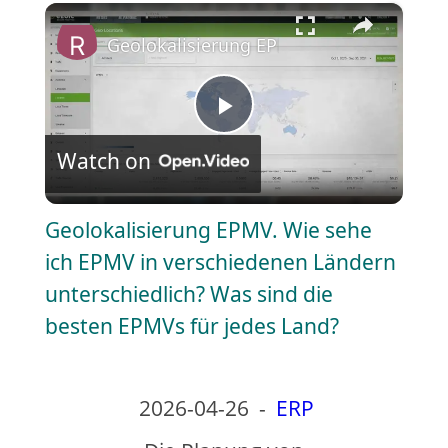
×
Play
Unmute
Fullscreen
Geolokalisierung EPMV. Wie sehe ich EP
P
Watch on
l
Geolokalisierung EPMV. Wie sehe
a
ich EPMV in verschiedenen Ländern
unterschiedlich? Was sind die
y
besten EPMVs für jedes Land?
V
2026-04-26
-
ERP
i