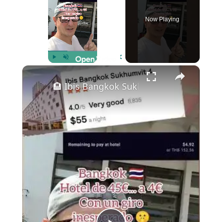
Now Playing
×
Play
Unmute
Fullscreen
🏨 Ibis Bangkok Sukhumvit 4 – ¡Tour Co