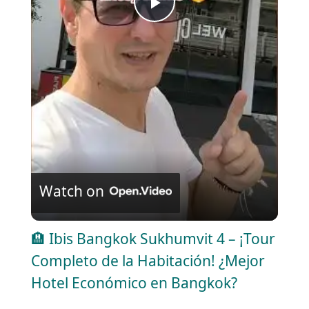
P
l
a
y
V
Watch on
i
🏨 Ibis Bangkok Sukhumvit 4 – ¡Tour
Completo de la Habitación! ¿Mejor
d
Hotel Económico en Bangkok?