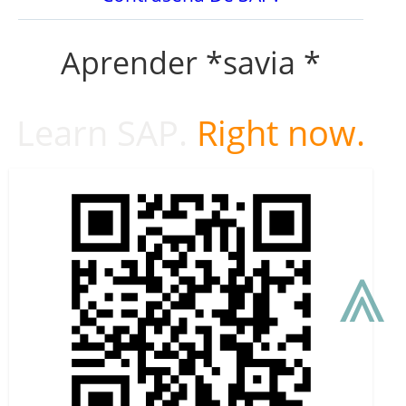
Aprender *savia *
Learn SAP.
Right now.
⩓