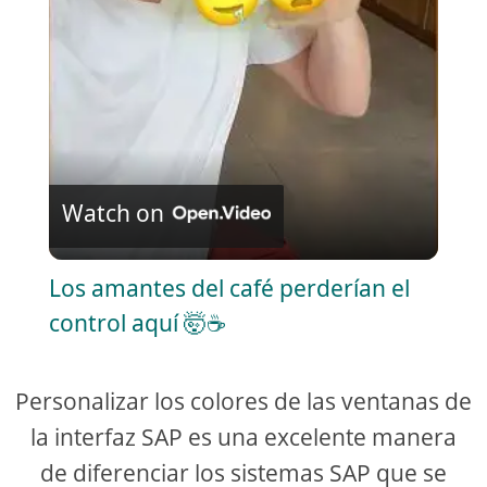
l
a
y
V
Watch on
i
Los amantes del café perderían el
control aquí 🤯☕
d
e
Personalizar los colores de las ventanas de
la interfaz SAP es una excelente manera
o
de diferenciar los sistemas SAP que se