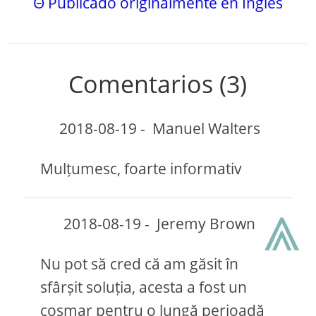
Θ Publicado originalmente en Inglés
Comentarios (3)
2018-08-19
-
Manuel Walters
Mulțumesc, foarte informativ
⩓
2018-08-19
-
Jeremy Brown
Nu pot să cred că am găsit în
sfârșit soluția, acesta a fost un
coșmar pentru o lungă perioadă