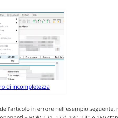
tro di incompletezza
 dell'articolo in errore nell'esempio seguente, 
(componenti + BOM 121, 122), 130, 140 e 150 sta