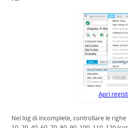
Apri regis
Nel log di incomplete, controllare le righe
10, 20, 40, 60, 70, 80, 90, 100, 110, 120 