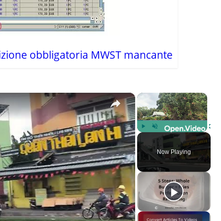
dizione obbligatoria MWST mancante
×
×
Play
Unmute
Fulls
Now Playing