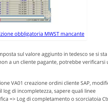
dizione obbligatoria MWST mancante
osta sul valore aggiunto in tedesco se si sta
non a un cliente pagante, potrebbe verificarsi
zione VA01 creazione ordini cliente SAP, modif
il log di incompletezza, sapere quali linee
fica => Log di completamento o scorciatoia Ctr