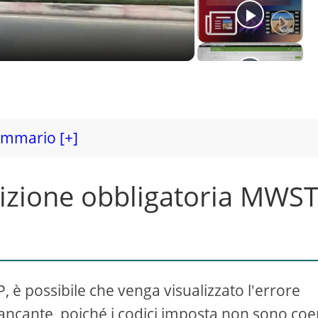
mmario [+]
dizione obbligatoria MWS
, è possibile che venga visualizzato l'errore
ncante, poiché i codici imposta non sono coe