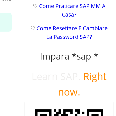
♡
Come Praticare SAP MM A
Casa?
♡
Come Resettare E Cambiare
La Password SAP?
:
Impara *sap *
Learn SAP.
Right
now.