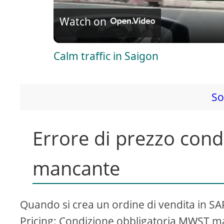
l
Watch on
a
Calm traffic in Saigon
y
V
So
i
Errore di prezzo con
d
mancante
e
Quando si crea un ordine di vendita in SAP
o
Pricing: Condizione obbligatoria MWST ma