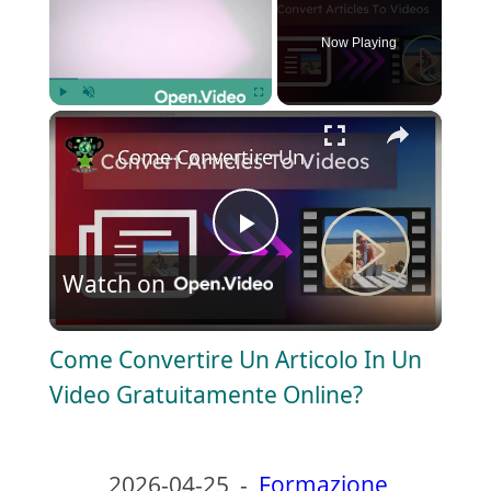
Now Playing
×
Play
Unmute
Fullscreen
Come Convertire Un Articolo In Un Vide
P
Watch on
l
Come Convertire Un Articolo In Un
a
Video Gratuitamente Online?
y
2026-04-25
-
Formazione