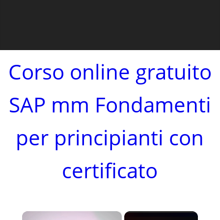
Corso online gratuito
SAP mm Fondamenti
per principianti con
certificato
×