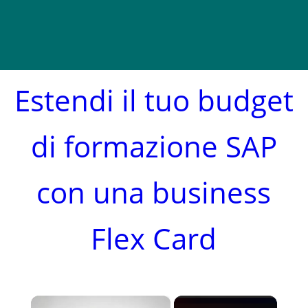
Estendi il tuo budget
di formazione SAP
con una business
Flex Card
×