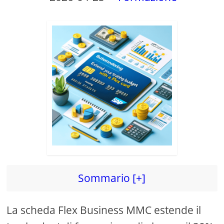
V
i
d
e
o
Sommario [+]
La scheda Flex Business MMC estende il