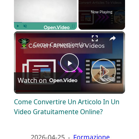
Now Playing
×
Play
Unmute
Fullscreen
Come Convertire Un Articolo In Un Vide
P
Watch on
l
Come Convertire Un Articolo In Un
a
Video Gratuitamente Online?
y
2026-04-25
-
Formazione