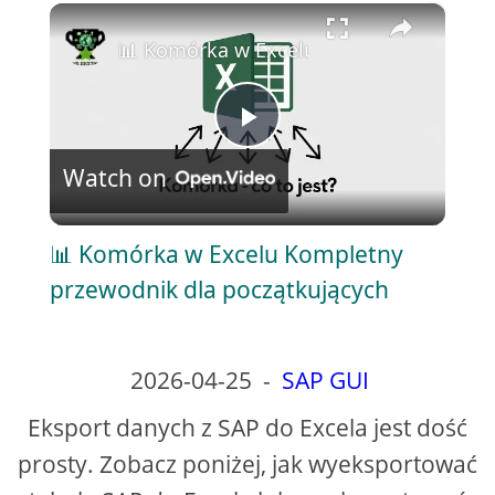
×
Play
Unmute
Fullscreen
📊 Komórka w Excelu Kompletny przewo
P
Watch on
l
📊 Komórka w Excelu Kompletny
a
przewodnik dla początkujących
y
2026-04-25
-
SAP GUI
V
Eksport danych z SAP do Excela jest dość
prosty. Zobacz poniżej, jak wyeksportować
i