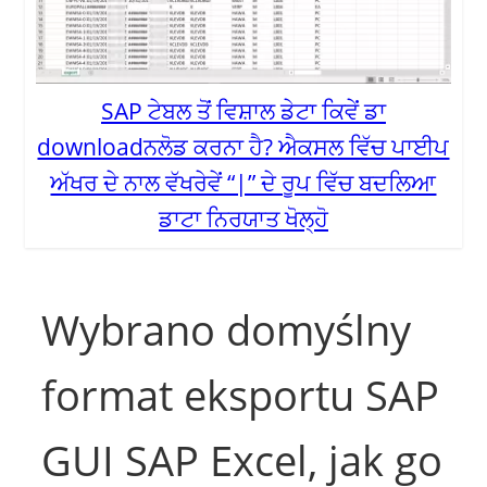
SAP ਟੇਬਲ ਤੋਂ ਵਿਸ਼ਾਲ ਡੇਟਾ ਕਿਵੇਂ ਡਾ
downloadਨਲੋਡ ਕਰਨਾ ਹੈ? ਐਕਸਲ ਵਿੱਚ ਪਾਈਪ
ਅੱਖਰ ਦੇ ਨਾਲ ਵੱਖਰੇਵੇਂ “|” ਦੇ ਰੂਪ ਵਿੱਚ ਬਦਲਿਆ
ਡਾਟਾ ਨਿਰਯਾਤ ਖੋਲ੍ਹੋ
Wybrano domyślny
format eksportu SAP
GUI SAP Excel, jak go