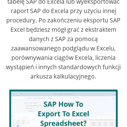
tabelę SAP do Excela lub wyeksportować
raport SAP do Excela przy użyciu innej
d
procedury. Po zakończeniu eksportu SAP
e
Excel będziesz mógł grać z ekstraktem
danych z SAP za pomocą
o
zaawansowanego podglądu w Excelu,
porównywania ciągów Excela, liczenia
wystąpień i innych standardowych funkcji
arkusza kalkulacyjnego.