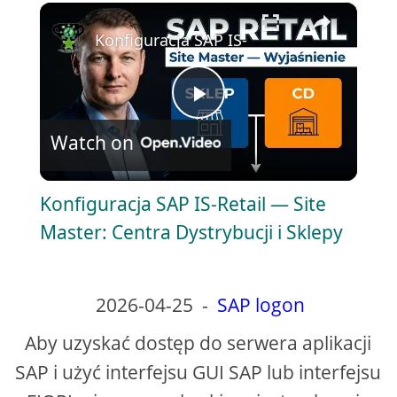
×
Play
Unmute
Fullscreen
Konfiguracja SAP IS-Retail — Site Master
P
Watch on
l
Konfiguracja SAP IS-Retail — Site
a
Master: Centra Dystrybucji i Sklepy
y
2026-04-25
-
SAP logon
V
Aby uzyskać dostęp do serwera aplikacji
SAP i użyć interfejsu GUI SAP lub interfejsu
i