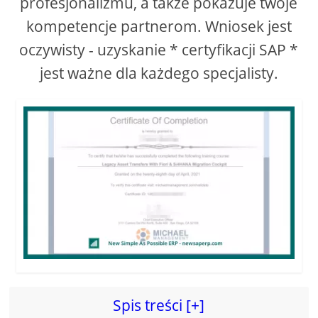
profesjonalizmu, a także pokazuje twoje
d
kompetencje partnerom. Wniosek jest
oczywisty - uzyskanie * certyfikacji SAP *
e
jest ważne dla każdego specjalisty.
o
Spis treści [+]