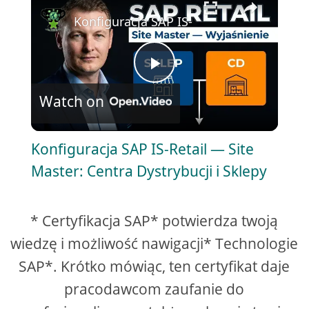
Konfiguracja SAP IS-Retail — Site Master
P
Watch on
l
Konfiguracja SAP IS-Retail — Site
a
Master: Centra Dystrybucji i Sklepy
y
* Certyfikacja SAP* potwierdza twoją
V
wiedzę i możliwość nawigacji* Technologie
SAP*. Krótko mówiąc, ten certyfikat daje
i
pracodawcom zaufanie do