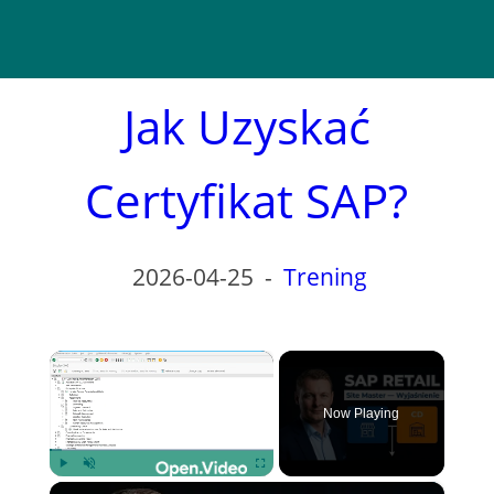
Jak Uzyskać
Certyfikat SAP?
2026-04-25
-
Trening
×
Now Playing
×
Play
Unmute
Fullscreen