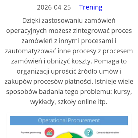
2026-04-25
-
Trening
V
Dzięki zastosowaniu zamówień
operacyjnych możesz zintegrować proces
i
zamówień z innymi procesami i
zautomatyzować inne procesy z procesem
d
zamówień i obniżyć koszty. Pomaga to
e
organizacji uprościć źródło umów i
zakupów procesów płatności. Istnieje wiele
o
sposobów badania tego problemu: kursy,
wykłady, szkoły online itp.