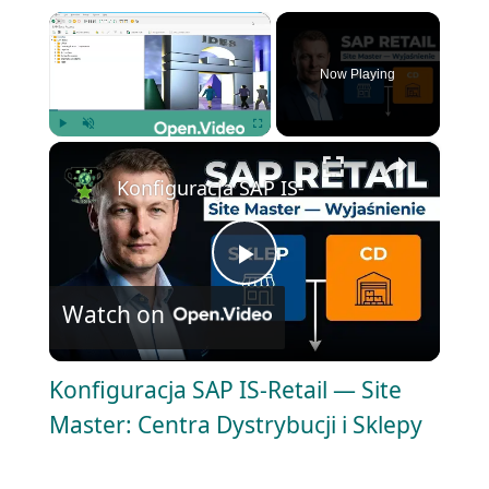
×
Now Playing
×
Play
Unmute
Fullscreen
Konfiguracja SAP IS-Retail — Site Master
P
Watch on
l
Konfiguracja SAP IS-Retail — Site
a
Master: Centra Dystrybucji i Sklepy
y