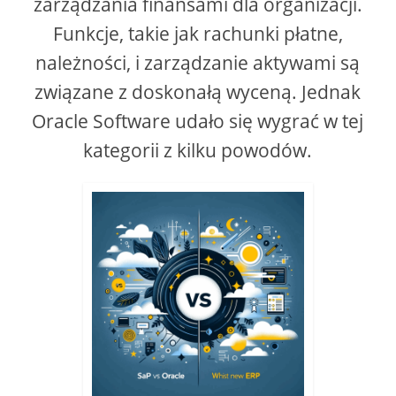
zarządzania finansami dla organizacji.
Funkcje, takie jak rachunki płatne,
d
należności, i zarządzanie aktywami są
e
związane z doskonałą wyceną. Jednak
Oracle Software udało się wygrać w tej
o
kategorii z kilku powodów.